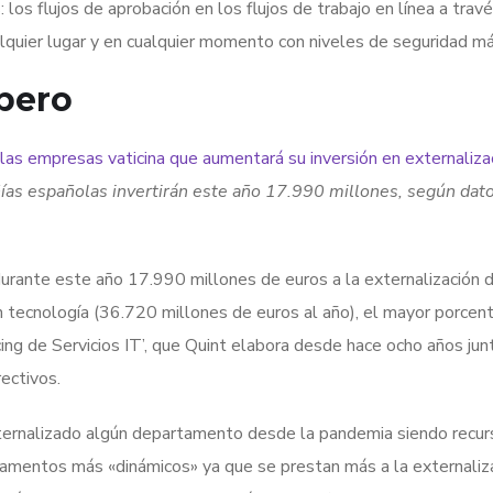
os flujos de aprobación en los flujos de trabajo en línea a travé
lquier lugar y en cualquier momento con niveles de seguridad m
bero
as empresas vaticina que aumentará su inversión en externaliza
s españolas invertirán este año 17.990 millones, según dato
rante este año 17.990 millones de euros a la externalización 
n tecnología (36.720 millones de euros al año), el mayor porcent
ng de Servicios IT’, que Quint elabora desde hace ocho años junt
ectivos.
ernalizado algún departamento desde la pandemia siendo recur
tamentos más «dinámicos» ya que se prestan más a la externaliza