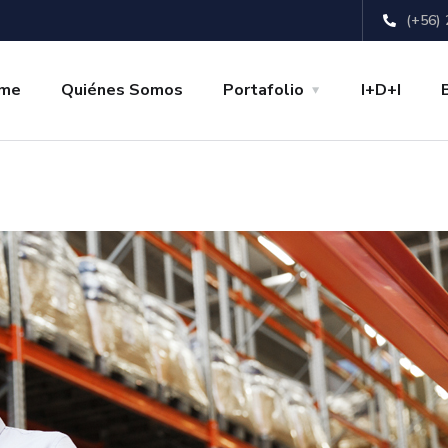
(+56) 
me
Quiénes Somos
Portafolio
I+D+I