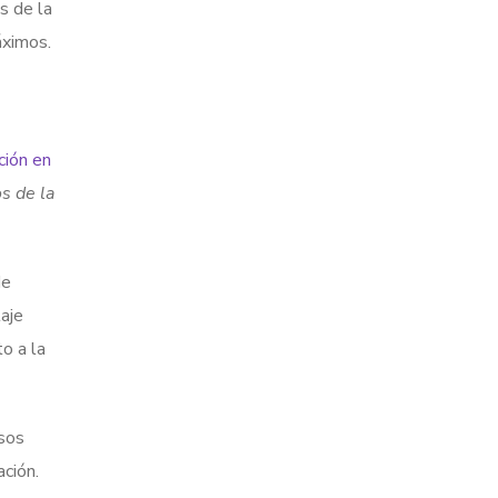
s de la
áximos.
ción en
s de la
de
aje
o a la
sos
ción.