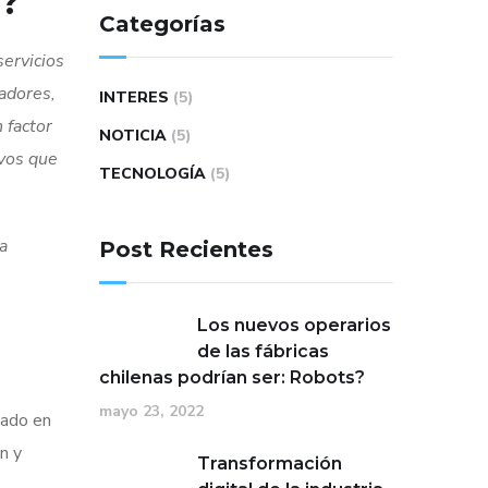
a?
Categorías
servicios
ladores,
INTERES
(5)
 factor
NOTICIA
(5)
ivos que
TECNOLOGÍA
(5)
a
Post Recientes
Los nuevos operarios
de las fábricas
chilenas podrían ser: Robots?
mayo 23, 2022
cado en
n y
Transformación