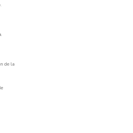
.
a.
n de la
de