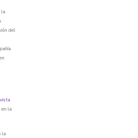
 la
s
sión del
mpañía
en
vista
 en la
 la