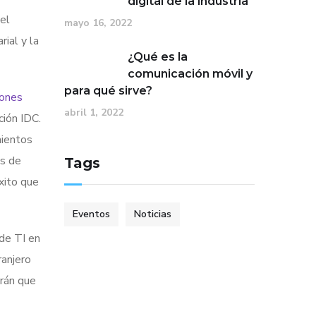
digital de la industria
el
mayo 16, 2022
rial y la
¿Qué es la
comunicación móvil y
para qué sirve?
iones
abril 1, 2022
ción IDC.
mientos
os de
Tags
xito que
Eventos
Noticias
de TI en
ranjero
rán que