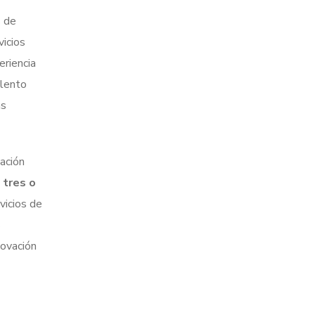
s de
vicios
eriencia
alento
as
ación
 tres o
vicios de
s
novación