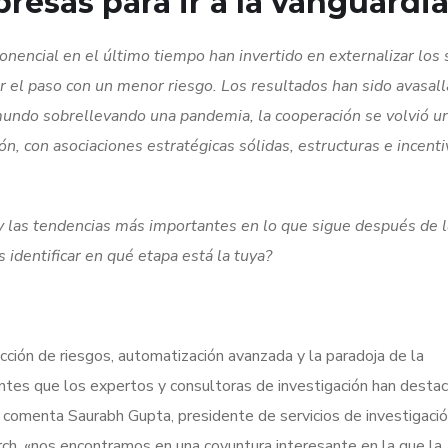
resas para ir a la vanguardi
encial en el último tiempo han invertido en externalizar los 
ar el paso con un menor riesgo. Los resultados han sido avasal
 mundo sobrellevando una pandemia, la cooperación se volvió un
ón, con asociaciones estratégicas sólidas, estructuras e incent
 y las tendencias más importantes en lo que sigue después de l
 identificar en qué etapa está la tuya?
ucción de riesgos, automatización avanzada y la paradoja de la
ntes que los expertos y consultoras de investigación han desta
ún comenta Saurabh Gupta, presidente de servicios de investigació
h, «nos encontramos en una coyuntura interesante en la que la